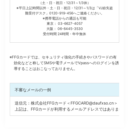
（土・日・祝日・12/31～1/3休）
※平日上記時間以外・土・日・祝日・12/31～1/3は「VJ紛失盗
難受付デスク」0120-919-456へご連絡ください。
※携帯電話からの通話も可能
東京： 03-6627-4057
大阪： 06-6445-3530
受付時間 24時間・年中無休
※FFGカードでは、セキュリティ強化の手続きやパスワードの有
効化などと称してSMSや電子メールでVpassへのログインを誘
導することはおこなっておりません。
不審なメールの一例
送信元：株式会社FFGカード＜FFGCARD@daufxso.cn＞
上記は、FFGカードが利用するメールアドレスではありません