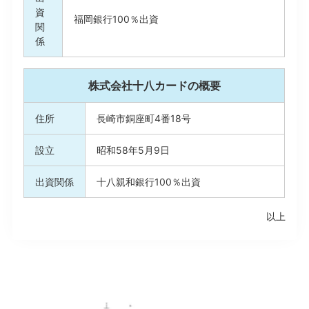
資
福岡銀行100％出資
関
係
株式会社十八カードの概要
住所
⾧崎市銅座町4番18号
設立
昭和58年5月9日
出資関係
十八親和銀行100％出資
以上